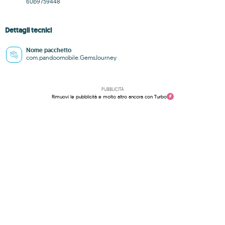
60b9759448
Dettagli tecnici
Nome pacchetto
com.pandoomobile.GemsJourney
PUBBLICITÀ
Rimuovi le pubblicità e molto altro ancora con Turbo