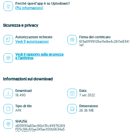
Perché quest’app è su Uptodown?
(Più informazioni)
Sicurezza e privacy
Autorizzazioni richieste
Firma del certificato
Vedi 9 autorizzazioni
6f3a0ff99126e1fe8e4c2611e8341
1ef
Vedi il rapporto sulla sicurezza
e l'antivirus
Informazioni sul download
Download
Data
18.490
7 set 2022
Tipo di file
Dimensione
APK
26.36 MB
SHA256
d055f95a83ac96b13fc49976269
f515c98c60ae345acf00b5634a5