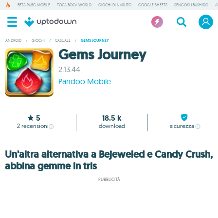
BETA PUBG MOBILE
TOCA BOCA WORLD
GIOCHI DI NARUTO
GOOGLE SHEETS
SENGOKU BUSHIDO
A
ANDROID
/
GIOCHI
/
CASUALE
/
GEMS JOURNEY
Gems Journey
2.13.44
Pandoo Mobile
5
18.5 k
2
recensioni
download
sicurezza
Un'altra alternativa a Bejeweled e Candy Crush,
abbina gemme in tris
PUBBLICITÀ