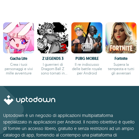
Gacha Life
Z LEGENDS 3
PUBG MOBILE
Fortnite
Crea i tuoi
I guerrieri di
Il re indiscusso
Supera la
personaggi e vivi
Dragom Ball Z
delle battle royale
tempesta e tutti
mille avventure
sono tornati in
per Android
gli avversari
azione
Uptodown è un negozio di applicazioni multipiattaforma
specializzato in applicazioni per Android. Il nostro obiettivo è quello
di fornire un accesso libero, gratuito e senza restrizioni ad un ampio
catalogo di app, fornendo al contempo una piattaforma di