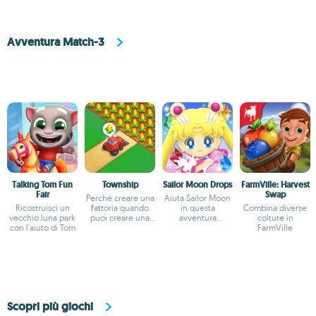
Avventura Match-3
Talking Tom Fun
Township
Sailor Moon Drops
FarmVille: Harvest
Fair
Swap
Perché creare una
Aiuta Sailor Moon
Ricostruisci un
fattoria quando
in questa
Combina diverse
vecchio luna park
puoi creare una
avventura
colture in
con l'aiuto di Tom
città?
divertentissima
FarmVille
Scopri più giochi