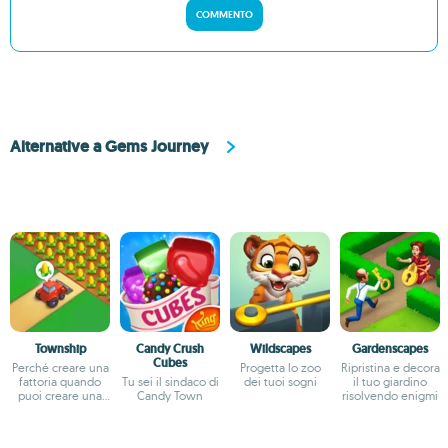
COMMENTO
Alternative a Gems Journey
Township
Candy Crush
Wildscapes
Gardenscapes
Cubes
Perché creare una
Progetta lo zoo
Ripristina e decora
fattoria quando
Tu sei il sindaco di
dei tuoi sogni
il tuo giardino
puoi creare una
Candy Town
risolvendo enigmi
città?